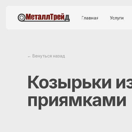
Главная
Услуги
← Венуться назад
Козырьки и
приямками